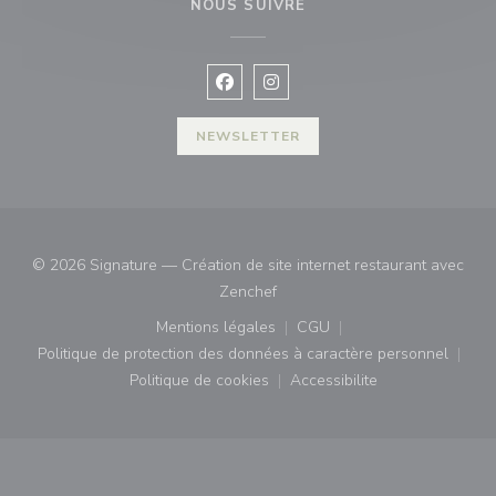
NOUS SUIVRE
Facebook ((ouvre une nouvelle fenê
Instagram ((ouvre une nouvell
NEWSLETTER
© 2026 Signature — Création de site internet restaurant avec
((ouvre une nouvelle fenêtre))
Zenchef
Mentions légales
CGU
((ouvre une nouvelle fenêtre))
((ouvre une nouvelle fenê
Politique de protection des données à caractère personnel
((ouvre une nouvelle fenêtre))
Politique de cookies
Accessibilite
((ouvre une nouvelle fenêtre))
((ouvre une nouvelle fe