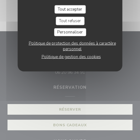
Prix net service compris
Tout accepter
Tout refuser
Personnaliser
Politique de protection des données à caractère
Signature
personnel
Politique de gestion des cookies
((ouvre une no
77 Avenue Henri Barbusse 59990 Saultain
06 20 96 34 91
RÉSERVATION
RÉSERVER
BONS CADEAUX