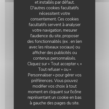
et installés par défaut.
Accord mets et vins : 30,00€
D'autres cookies facultatifs
Accord mets et vins prestige 48,00€
nécessitent votre
67,00 EUR
consentement. Ces cookies
facultatifs servent à analyser
votre navigation, mesurer
Menu En 6 Temps
l'audience du site, proposer
Accord mets et vins: 38,00€
des fonctionnalités (ex : en lien
Accord mets et vins prestige: 60,00€
avec les réseaux sociaux) ou
78,00 EUR
afficher des publicités ou
contenus personnalisés.
Cliquez sur « Tout accepter », «
Tout refuser » ou «
MENU DU MIDI
Personnaliser » pour gérer vos
Uniquement du mardi au vendredi midi
préférences. Vous pouvez
modifier vos choix à tout
35,00 EUR
moment en cliquant sur l'icône
représentant un cookie en bas
à gauche des pages du site.