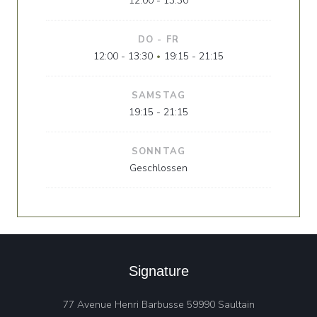
12:00 - 13:30
DO
-
FR
12:00 - 13:30
19:15 - 21:15
•
SAMSTAG
19:15 - 21:15
SONNTAG
Geschlossen
Signature
((öffnet ein n
77 Avenue Henri Barbusse 59990 Saultain