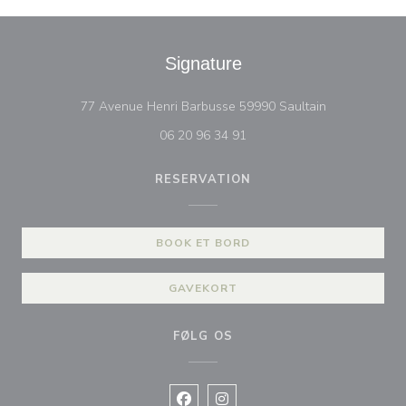
Signature
((åbner i et ny
77 Avenue Henri Barbusse 59990 Saultain
06 20 96 34 91
RESERVATION
BOOK ET BORD
GAVEKORT
FØLG OS