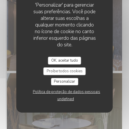
'Personalizar' para gerenciar
suas preferências. Você pode
alterar suas escolhas a
qualquer momento clicando
no ícone de cookie no canto
inferior esquerdo das páginas
do site.
OK, aceitar tudo
SIGNATURE
Proíbe todos cookies
Personalizar
Política de proteção de dados pessoais
undefined