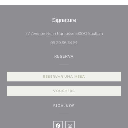
Signature
((abre numa n
77 Avenue Henri Barbusse 59990 Saultain
06 20 96 34 91
RESERVA
RESERVAR UMA MESA
VOUCHERS
SIGA-NOS